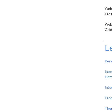
Webs
Fre
Webs
Gröb
L
Ber
Inter
Hom
Intr
Pro
Them