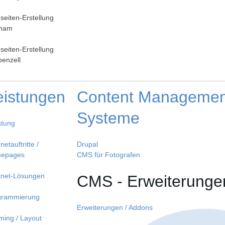
eiten-Erstellung
iham
eiten-Erstellung
enzell
eistungen
Content Managemen
Systeme
atung
netauftritte /
Drupal
epages
CMS für Fotografen
anet-Lösungen
CMS - Erweiterunge
grammierung
Erweiterungen / Addons
ing / Layout