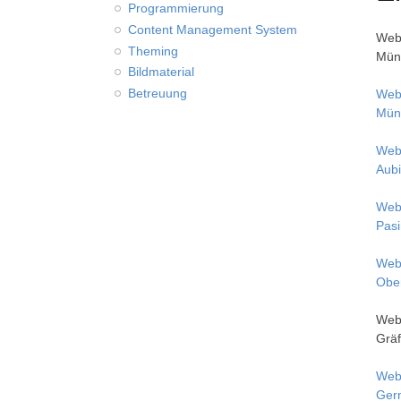
Programmierung
Content Management System
Webs
Theming
Mün
Bildmaterial
Betreuung
Webs
Mün
Webs
Aub
Webs
Pas
Webs
Obe
Webs
Gräf
Webs
Ger