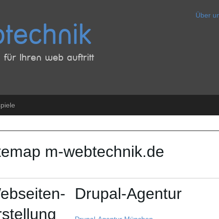
Über u
technik
für Ihren web auftritt
piele
temap m-webtechnik.de
ebseiten-
Drupal-Agentur
rstellung