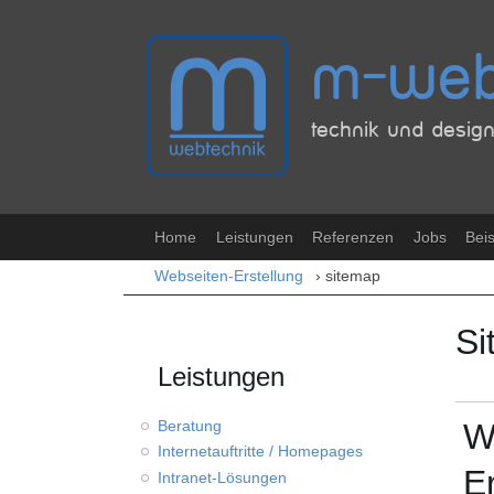
Sekundärmenü
m-web
technik und design 
Hauptmenü
Home
Leistungen
Referenzen
Jobs
Beis
Sie sind hier
Webseiten-Erstellung
› sitemap
München
Si
Leistungen
Beratung
W
Internetauftritte / Homepages
E
Intranet-Lösungen