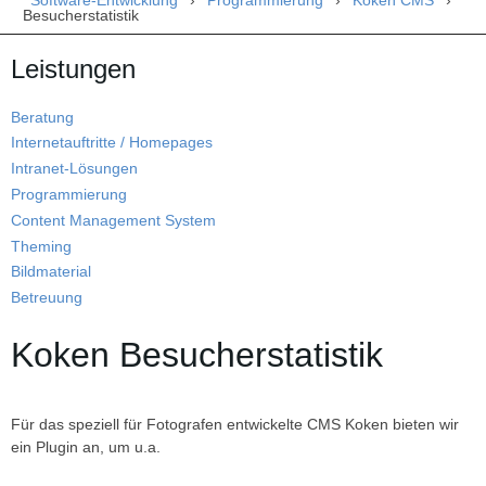
Sie sind hier
Software-Entwicklung
›
Programmierung
›
Koken CMS
›
München
Besucherstatistik
Leistungen
Beratung
Internetauftritte / Homepages
Intranet-Lösungen
Programmierung
Content Management System
Theming
Bildmaterial
Betreuung
Koken Besucherstatistik
Für das speziell für Fotografen entwickelte CMS Koken bieten wir
ein Plugin an, um u.a.